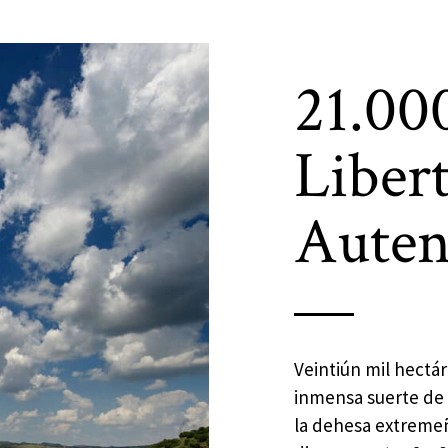
21.00
Liber
Auten
Veintiún mil hectá
inmensa suerte de 
la dehesa extremeñ