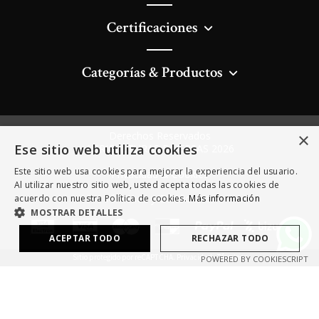
Certificaciones
Categorías & Productos
×
Derechos Reservados
Ese sitio web utiliza cookies
AGRICULTURAS DIVERSAS 2026
Este sitio web usa cookies para mejorar la experiencia del usuario.
Privacidad & Cookies
Al utilizar nuestro sitio web, usted acepta todas las cookies de
Términos y Condiciones
acuerdo con nuestra Política de cookies.
Más información
MOSTRAR DETALLES
ACEPTAR TODO
RECHAZAR TODO
Sitio protegido por reCAPTCHA.
Privacidad
-
Términos
POWERED BY COOKIESCRIPT