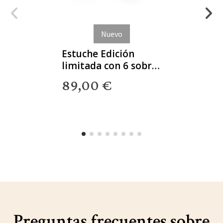
Nuevo
Estuche Edición
limitada con 6 sobres
loncheados + Regalo
89,00 €
Gourmet
Preguntas frecuentes sobre