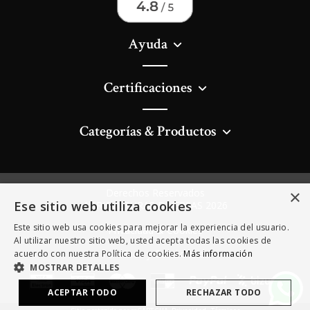
Ayuda
Certificaciones
Categorías & Productos
Derechos Reservados
×
Ese sitio web utiliza cookies
AGRICULTURAS DIVERSAS 2026
Este sitio web usa cookies para mejorar la experiencia del usuario.
Privacidad & Cookies
Al utilizar nuestro sitio web, usted acepta todas las cookies de
Términos y Condiciones
acuerdo con nuestra Política de cookies.
Más información
MOSTRAR DETALLES
ACEPTAR TODO
RECHAZAR TODO