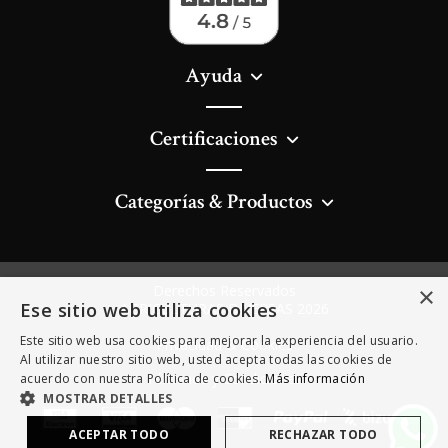
Ayuda
Certificaciones
Categorías & Productos
Derechos Reservados
×
Ese sitio web utiliza cookies
AGRICULTURAS DIVERSAS 2026
Este sitio web usa cookies para mejorar la experiencia del usuario.
Privacidad & Cookies
Al utilizar nuestro sitio web, usted acepta todas las cookies de
Términos y Condiciones
acuerdo con nuestra Política de cookies.
Más información
MOSTRAR DETALLES
ACEPTAR TODO
RECHAZAR TODO