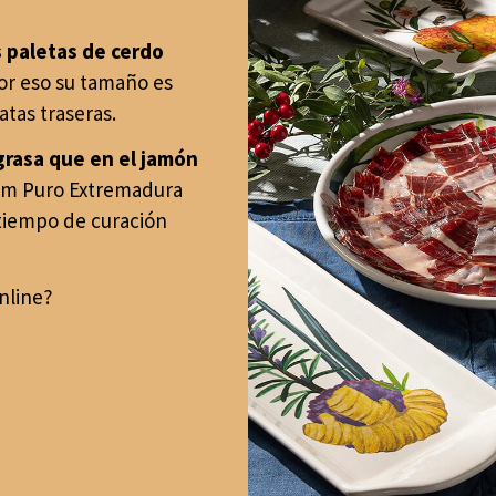
s paletas de cerdo
por eso su tamaño es
tas traseras.
grasa que en el jamón
trem Puro Extremadura
 tiempo de curación
online?