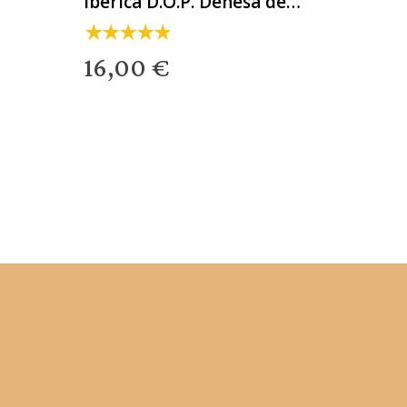
ibérica D.O.P. Dehesa de
Extremadura Loncheada
16,00 €