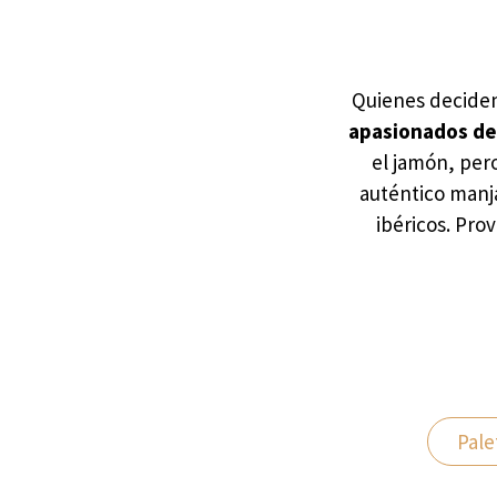
Quienes deciden 
apasionados de 
el jamón, pero
auténtico manja
ibéricos. Pro
Pale