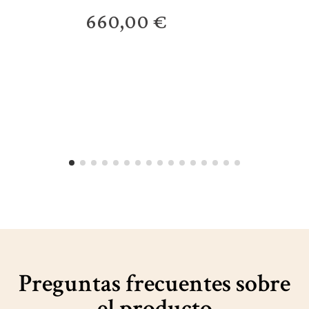
deshuesado (4 - 4,5
660,00 €
kg)
Preguntas frecuentes sobre
el producto