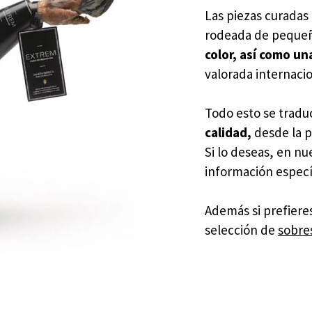
Las piezas curadas 
rodeada de pequeñ
color, así como un
valorada internaci
Todo esto se trad
calidad,
desde la p
Si lo deseas, en n
información especí
Además si prefiere
selección de
sobres