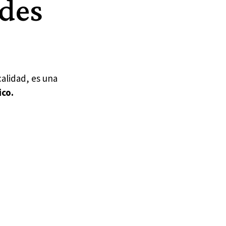
ades
alidad, es una
ico.