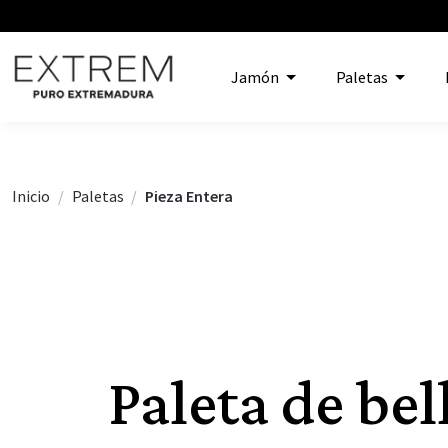
Jamón
Paletas
Inicio
Paletas
Pieza Entera
Paleta de bel