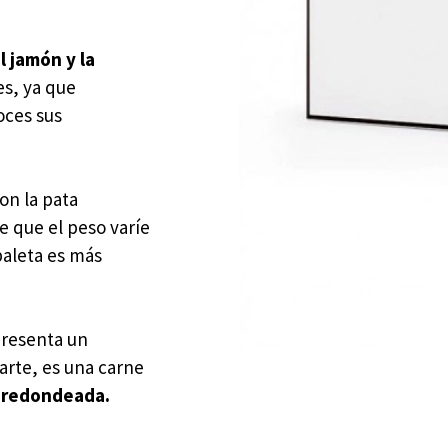
l jamón y la
es, ya que
oces sus
on la pata
ce que el peso varíe
paleta es más
presenta un
parte, es una carne
e
redondeada.