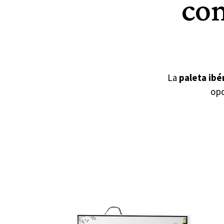
con
La
paleta ibé
opc