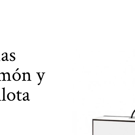
ias
amón y
llota