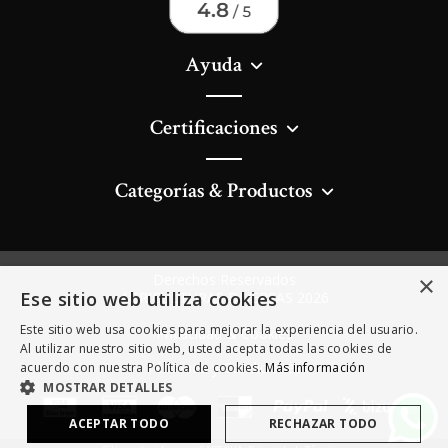
Ayuda
Certificaciones
Categorías & Productos
×
Derechos Reservados
Ese sitio web utiliza cookies
AGRICULTURAS DIVERSAS 2026
Este sitio web usa cookies para mejorar la experiencia del usuario.
Privacidad & Cookies
Al utilizar nuestro sitio web, usted acepta todas las cookies de
Términos y Condiciones
acuerdo con nuestra Política de cookies.
Más información
MOSTRAR DETALLES
ACEPTAR TODO
RECHAZAR TODO