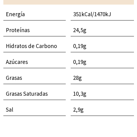
Energía
351kCal/1470kJ
Proteínas
24,5g
Hidratos de Carbono
0,19g
Azúcares
0,19g
Grasas
28g
Grasas Saturadas
10,3g
Sal
2,9g