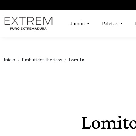
Jamón
Paletas
Inicio
Embutidos Ibericos
Lomito
Lomito