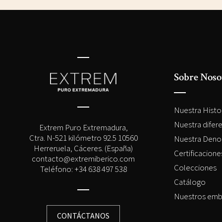
Sobre Noso
Nuestra Histo
Nuestra difer
Extrem Puro Extremadura,
Ctra. N-521 kilómetro 92.5 10560
Nuestra Deno
Herreruela, Cáceres. (España)
Certificacion
contacto@extremiberico.com
Colecciones
Teléfono: +34 638 497 538
Catálogo
Nuestros emb
CONTÁCTANOS