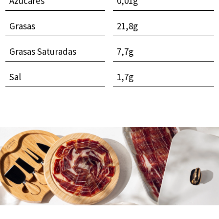
Azúcares
0,01g
Grasas
21,8g
Grasas Saturadas
7,7g
Sal
1,7g