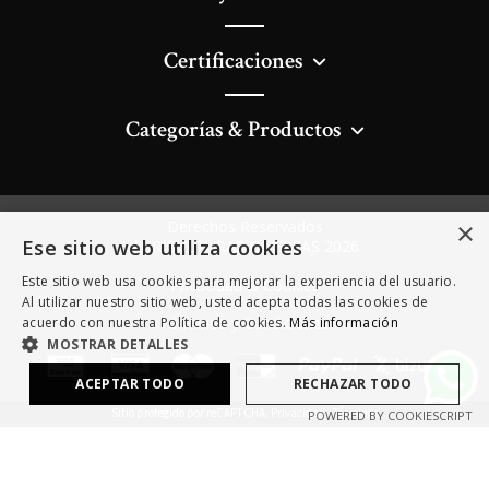
Certificaciones
Categorías & Productos
×
Derechos Reservados
Ese sitio web utiliza cookies
AGRICULTURAS DIVERSAS 2026
Este sitio web usa cookies para mejorar la experiencia del usuario.
Privacidad & Cookies
Al utilizar nuestro sitio web, usted acepta todas las cookies de
Términos y Condiciones
acuerdo con nuestra Política de cookies.
Más información
MOSTRAR DETALLES
ACEPTAR TODO
RECHAZAR TODO
Sitio protegido por reCAPTCHA.
Privacidad
-
Términos
POWERED BY COOKIESCRIPT