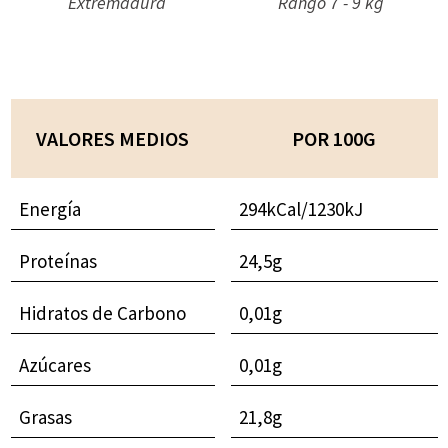
Extremadura
Rango 7 - 9 kg
VALORES MEDIOS
POR 100G
Energía
294kCal/1230kJ
Proteínas
24,5g
Hidratos de Carbono
0,01g
Azúcares
0,01g
Grasas
21,8g