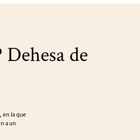
 Dehesa de
 en la que
en a un