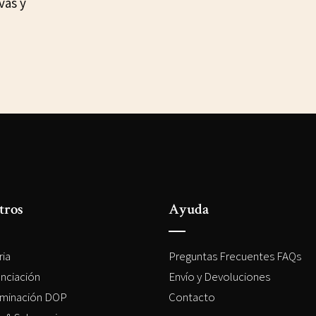
vas y
tros
Ayuda
ria
Preguntas Frecuentes FAQs
enciación
Envío y Devoluciones
minación DOP
Contacto